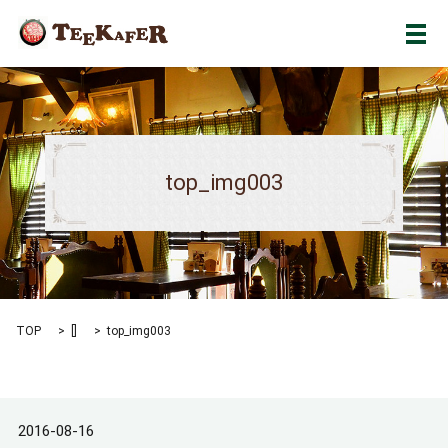
メ
top_img003
TOP
[]
top_img003
2016-08-16