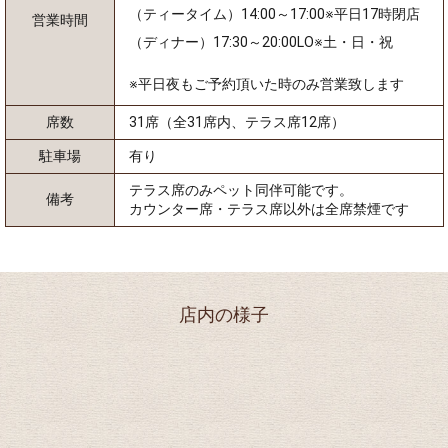
（ティータイム）14:00～17:00※平日17時閉店
営業時間
（ディナー）17:30～20:00LO※土・日・祝
※平日夜もご予約頂いた時のみ営業致します
席数
31席（全31席内、テラス席12席）
駐車場
有り
テラス席のみペット同伴可能です。
備考
カウンター席・テラス席以外は全席禁煙です
店内の様子