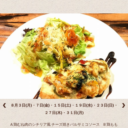
８月３日(月)・７日(金)・１５日(土)・１９日(水)・２３日(日)・
２７日(木)・３１日(月)
A:鶏むね肉のシチリア風 チーズ焼きバルサミコソース B:鶏もも